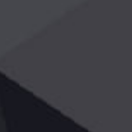
产品展示
专业的产品研发、定制、生产、施工及技术服务
不断推出新的研发科技成果，
满足市场和客户新的需求
硅PU
塑胶跑道
橡胶颗粒
EPDM颗粒
预制型塑胶跑道
星空体育全站入口-星空体育online(中
星空体育全站入口-星空体育online(中