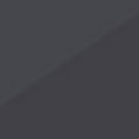
彩、绿色
抗紫外线、耐老化
选