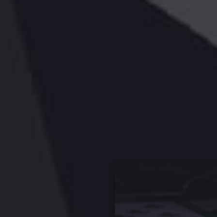
星空体育全站入口-星空体育online(中
星空体育全站入口-星空体育online(中
星空体育全站入口-星空体育online(中
星空体育全站入口-星空体育online(中
润德橡胶的工艺流程
不断的吸收国内外高新技术，不断推出新的 研发科技成果，满