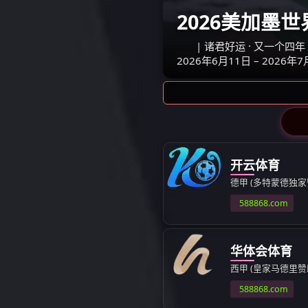
地面整修
底油涂布
基材铺设
表面颗粒喷涂
划线
CONSTANTLY ABSORBING DOMESTIC AND FOREIGN LAT
WITH THE FASTEST CYCLE CONTINUOUSLY INTRODUCE
TECHNOLOGICAL ACHIEVEMENTS, TO MEET MARKET 
润德橡胶优势
产品品质优良 合格率高