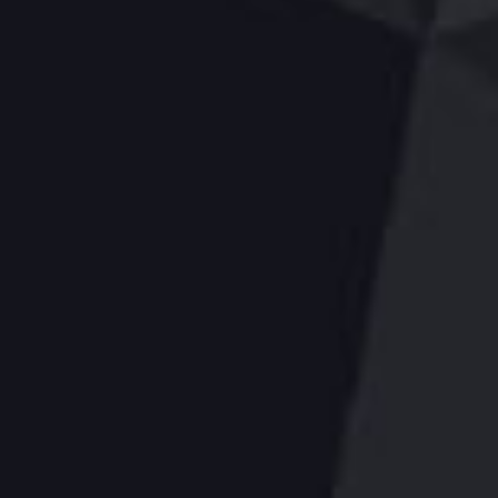
工程案例
提供给客户满意的服务
ENGINEERING CASE
黄花岗某小学
银川某大型游乐场
喀左铁路11局球场
原平第一小学