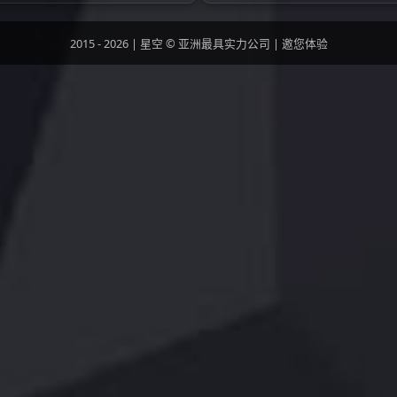
检、 仓管的严格把控，才会进入生产环节。
格率达到99%。
成，保证产品的市场竞争力。
勘察，技术分析， 免费为您量身设计并出专业的场地图纸。
家集塑胶跑道生产，销售，铺装于一体的个人独资企业，注册资金万
实，踏实的工作理念，专注于塑胶跑道、球场、健身步道等体育设