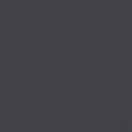
国)
国)材料