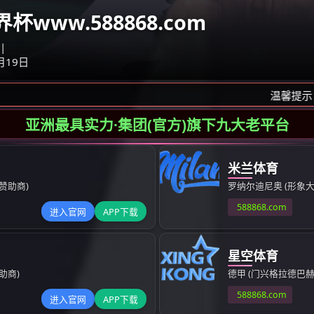
EST BEST HIGH AND NEW TECHNOLOGY,
 NEW RESEARCH AND DEVELOPMENT OF SCIENTIFIC AND
AND CUSTOMER NEW DEMAND.