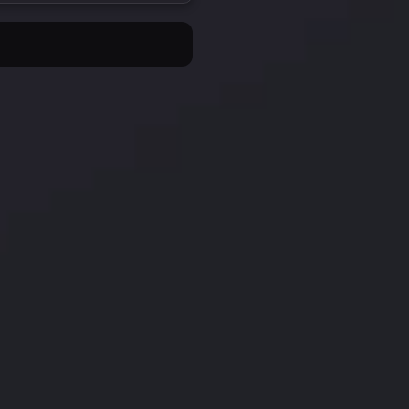
元，占地面积平方米，产能吨/日，配备铺装施工队伍支，为客户提
施用聚酯材料的研发及生产，在塑胶行业逐渐占领了一席之